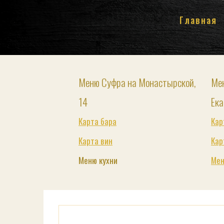
Главная
Меню Суфра на Монастырской,
Ме
14
Ека
Карта бара
Кар
Карта вин
Кар
Меню кухни
Мен