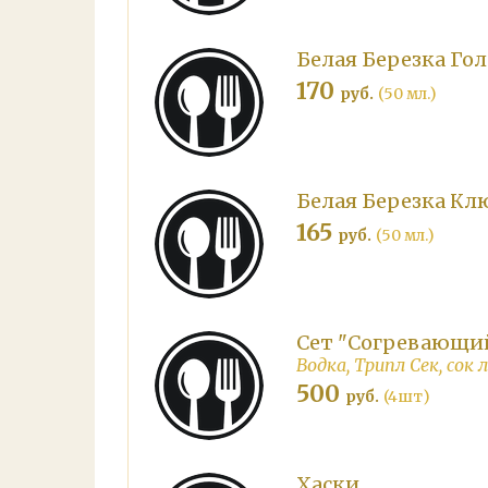
Белая Березка Го
170
руб.
(50 мл.)
Белая Березка Кл
165
руб.
(50 мл.)
Сет "Согревающи
Водка, Трипл Сек, сок 
500
руб.
(4шт)
Хаски