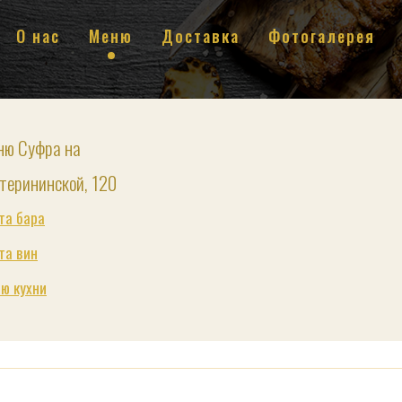
О нас
Меню
Доставка
Фотогалерея
ню Суфра на
терининской, 120
та бара
та вин
ю кухни