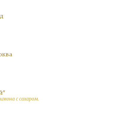
лд
юква
й"
лимона с сахаром.