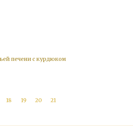
ьей печени с курдюком
18
19
20
21