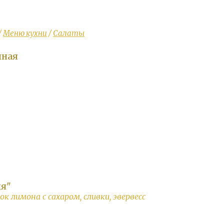
/
Меню кухни
/
Салаты
нная
я"
ок лимона с сахаром, сливки, эвервесс