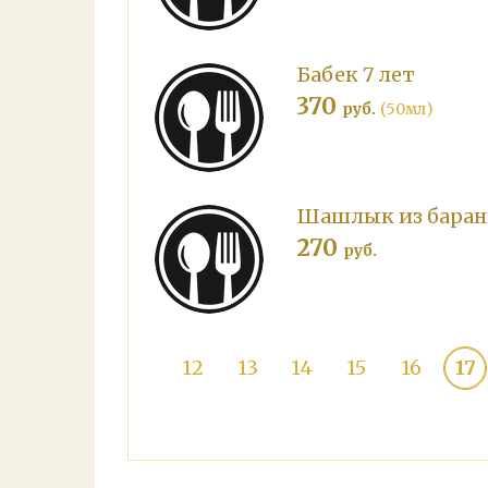
Бабек 7 лет
370
руб.
(50мл)
Шашлык из баран
270
руб.
12
13
14
15
16
17