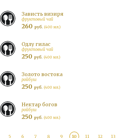
Зависть визиря
фруктовый чай
260
руб.
(400 мл.)
Одлу гилас
фруктовый чай
250
руб.
(400 мл.)
Золото востока
ройбуш
250
руб.
(400 мл.)
Нектар богов
ройбуш
250
руб.
(400 мл.)
5
6
7
8
9
10
11
12
13