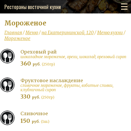
Рестораны восточной кухни
Мороженое
Главная
/
Меню
/
на Екатерининской, 120
/
Меню кухни
/
Мороженое
Ореховый рай
шоколадное мороженое, орехи, шоколад, ореховый сироп
360
руб.
(250гр)
Фруктовое наслаждение
сливочное мороженое, фрукты, взбитые сливки,
клубничный сироп
330
руб.
(250гр)
Сливочное
150
руб.
(1ш.)